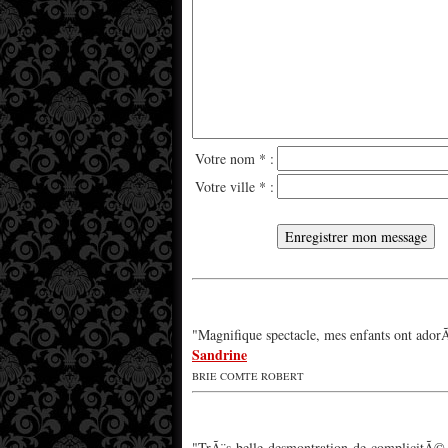
Votre nom * :
Votre ville * :
*
"Magnifique spectacle, mes enfants ont adorÃ©
Sandrine
BRIE COMTE ROBERT
"TrÃ¨s belle desmontration de complicitÃ© e