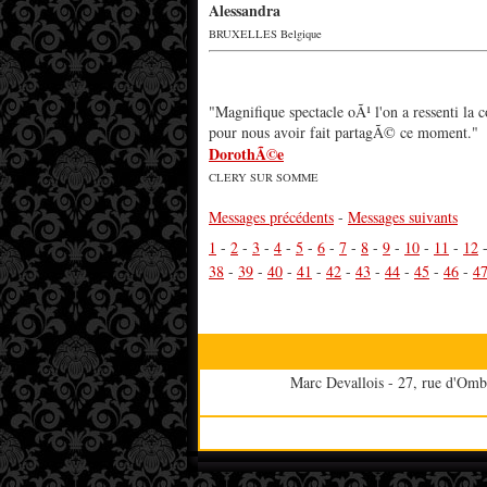
Alessandra
BRUXELLES Belgique
"Magnifique spectacle oÃ¹ l'on a ressenti l
pour nous avoir fait partagÃ© ce moment."
DorothÃ©e
CLERY SUR SOMME
Messages précédents
-
Messages suivants
1
-
2
-
3
-
4
-
5
-
6
-
7
-
8
-
9
-
10
-
11
-
12
38
-
39
-
40
-
41
-
42
-
43
-
44
-
45
-
46
-
4
Marc Devallois - 27, rue d'Omb