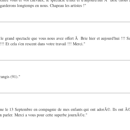
 garderons longtemps en nous. Chapeau les artistes !"
e grand spectacle que vous nous avez offert Ã Brie hier et aujourd'hui !!! 
!!! Et cela s'en rescent dans votre travail !!! Merci."
angis (91)."
nne le 13 Septembre en compagnie de mes enfants qui ont adorÃ©. Ils ont Ã©
'en parler. Merci a vous pour cette superbe journÃ©e."