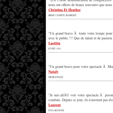
nous ont offerts de beaux souvenirs que nous
Christina Et Heather
BRIE COMTE ROBERT
"Un grand bravo Ã toute votre troupe pour l
avec le public !!! Que de talent et de passion 
Laetitia
EVRY (91)
"Un grand bravo pour votre spectacle Ã Mor
Nataly
MORANGIS
"Je suis allÃ© voir votre spectacle Ã pero
combats. Depuis ce jour, ils n'arretent pas d
Laurent
PÃ‰RONNE