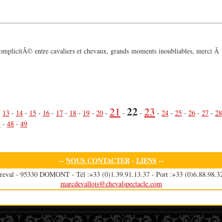
a complicitÃ© entre cavaliers et chevaux, grands moments inoubliables, merci 
22
21
23
-
13
-
14
-
15
-
16
-
17
-
18
-
19
-
20
-
-
-
-
24
-
25
-
26
-
27
-
28
7
-
48
-
49
--
NOUS CONTACTER
-
LIENS
--
reval - 95330 DOMONT - Tél :+33 (0)1.39.91.13.37 - Port :+33 (0)6.88.98.32
marcdevallois@chevalspectacle.com