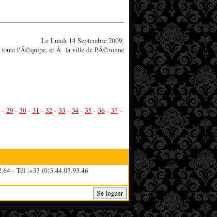
Le Lundi 14 Septembre 2009,
Ã toute l'Ã©quipe, et Ã la ville de PÃ©ronne
-
29
-
30
-
31
-
32
-
33
-
34
-
35
-
36
-
37
-
.64 - Tél :+33 (0)3.44.07.93.46