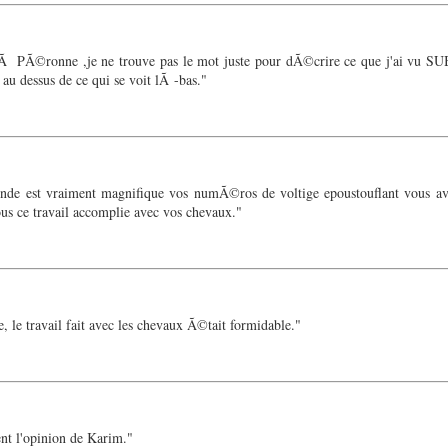
t Ã PÃ©ronne ,je ne trouve pas le mot juste pour dÃ©crire ce que j'ai vu S
au dessus de ce qui se voit lÃ -bas."
e ronde est vraiment magnifique vos numÃ©ros de voltige epoustouflant vous 
ous ce travail accomplie avec vos chevaux."
, le travail fait avec les chevaux Ã©tait formidable."
t l'opinion de Karim."