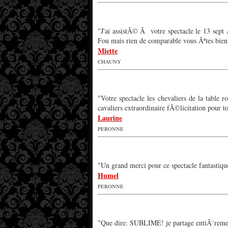
"J'ai assistÃ© Ã votre spectacle le 13 sep
Fou mais rien de comparable vous Ãªtes bien 
Miette
CHAUNY
"Votre spectacle les chevaliers de la tabl
cavaliers extraordinaire fÃ©licitation pour t
Laurine
PERONNE
"Un grand merci pour ce spectacle fantastique
Humel
PERONNE
"Que dire: SUBLIME! je partage entiÃ¨remen