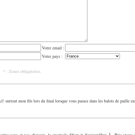
Votre email :
Votre pays :
 : Zones obligatoires.
 surtout mon fils lors du final lorsque vous passez dans les balots de paille en
ntre vous et vos chevaux, le spectacle d'hier et d'aujourd'hui Ã Brie (nous 