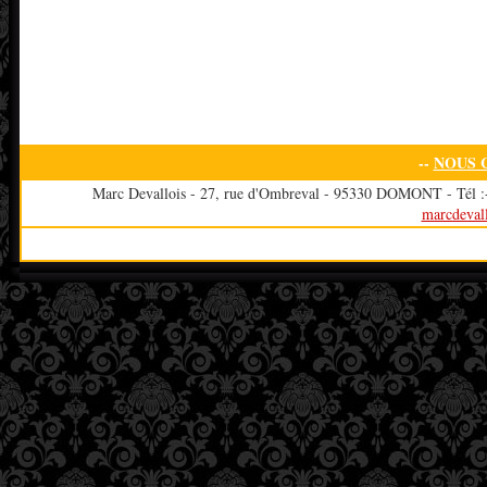
--
NOUS 
Marc Devallois - 27, rue d'Ombreval - 95330 DOMONT - Tél :+3
marcdeval