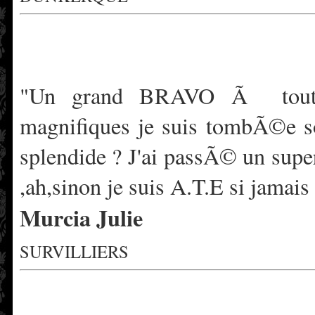
"Un grand BRAVO Ã toute 
magnifiques je suis tombÃ©e so
splendide ? J'ai passÃ© un sup
,ah,sinon je suis A.T.E si jamai
Murcia Julie
SURVILLIERS