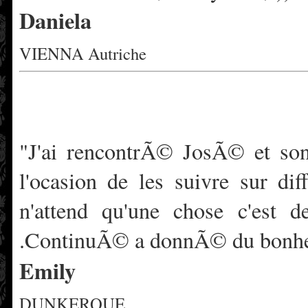
Daniela
VIENNA Autriche
"J'ai rencontrÃ© JosÃ© et so
l'ocasion de les suivre sur di
n'attend qu'une chose c'est 
.ContinuÃ© a donnÃ© du bonheur
Emily
DUNKERQUE