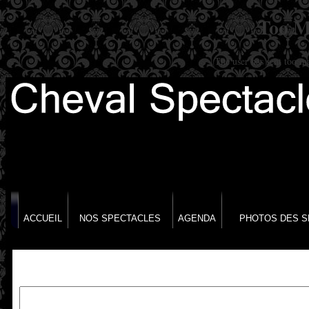
Too M
The user has sent too m
ACCUEIL
NOS SPECTACLES
AGENDA
PHOTOS DES S