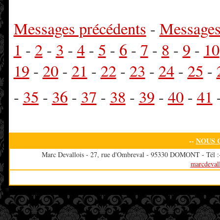
Messages précédents
-
Messages
1
-
2
-
3
-
4
-
5
-
6
-
7
-
8
-
9
-
10
19
-
20
-
21
-
22
-
23
-
24
-
25
-
-
35
-
36
-
37
-
38
-
39
-
40
-
41
--
NOUS 
Marc Devallois - 27, rue d'Ombreval - 95330 DOMONT - Tél :+3
marcdeval