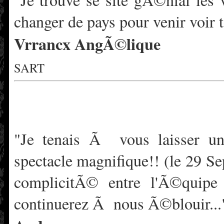
changer de pays pour venir voir t
Vrrancx AngÃ©lique
SART
"Je tenais Ã vous laisser un 
spectacle magnifique!! (le 29 S
complicitÃ© entre l'Ã©quipe 
continuerez Ã nous Ã©blouir...