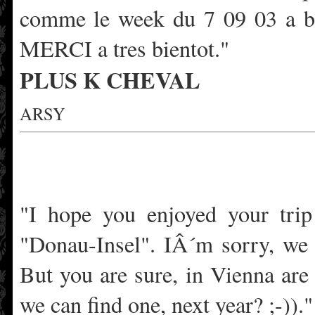
comme le week du 7 09 03 a be
MERCI a tres bientot."
PLUS K CHEVAL
ARSY
"I hope you enjoyed your trip 
"Donau-Insel". IÂ´m sorry, we 
But you are sure, in Vienna are
we can find one, next year? ;-))."