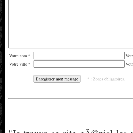
Votre nom * :
Votr
Votre ville * :
Votr
* : Zones obligatoires.
"Je trouve se site gÃ©nial les