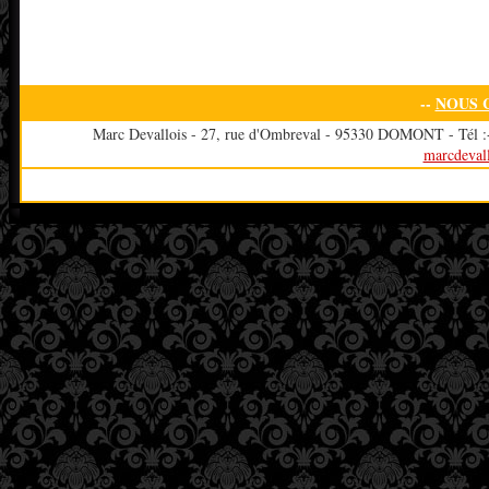
--
NOUS 
Marc Devallois - 27, rue d'Ombreval - 95330 DOMONT - Tél :+3
marcdeval