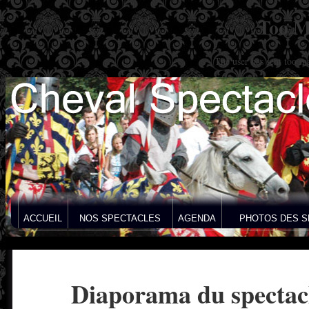
Too M
The user has sent too m
ACCUEIL
NOS SPECTACLES
AGENDA
PHOTOS DES S
Diaporama du spectac